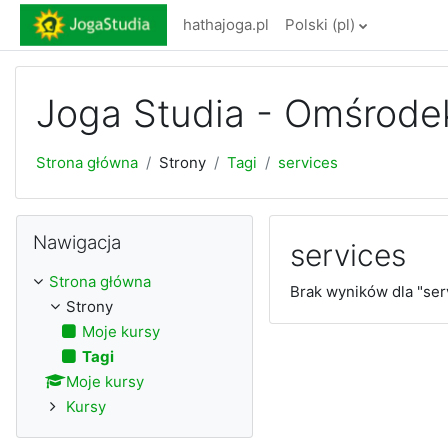
Przejdź do głównej zawartości
hathajoga.pl
Polski ‎(pl)‎
Joga Studia - Omśrode
Strona główna
Strony
Tagi
services
Pomiń Nawigacja
Nawigacja
services
Strona główna
Brak wyników dla "ser
Strony
Moje kursy
Tagi
Moje kursy
Kursy