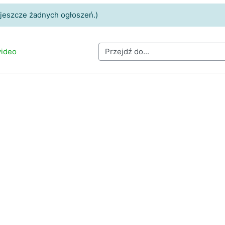
jeszcze żadnych ogłoszeń.)
Przejdź do...
video