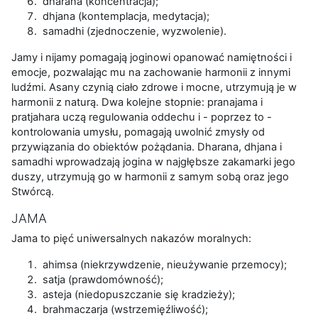
dharana (koncentracja);
dhjana (kontemplacja, medytacja);
samadhi (zjednoczenie, wyzwolenie).
Jamy i nijamy pomagają joginowi opanować namiętności i
emocje, pozwalając mu na zachowanie harmonii z innymi
ludźmi. Asany czynią ciało zdrowe i mocne, utrzymują je w
harmonii z naturą. Dwa kolejne stopnie: pranajama i
pratjahara uczą regulowania oddechu i - poprzez to -
kontrolowania umysłu, pomagają uwolnić zmysły od
przywiązania do obiektów pożądania. Dharana, dhjana i
samadhi wprowadzają jogina w najgłębsze zakamarki jego
duszy, utrzymują go w harmonii z samym sobą oraz jego
Stwórcą.
JAMA
Jama to pięć uniwersalnych nakazów moralnych:
ahimsa (niekrzywdzenie, nieużywanie przemocy);
satja (prawdomówność);
asteja (niedopuszczanie się kradzieży);
brahmaczarja (wstrzemięźliwość);