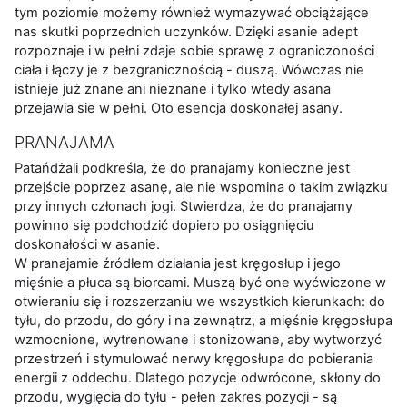
tym poziomie możemy również wymazywać obciążające
nas skutki poprzednich uczynków. Dzięki asanie adept
rozpoznaje i w pełni zdaje sobie sprawę z ograniczoności
ciała i łączy je z bezgranicznością - duszą. Wówczas nie
istnieje już znane ani nieznane i tylko wtedy asana
przejawia sie w pełni. Oto esencja doskonałej asany.
PRANAJAMA
Patańdżali podkreśla, że do pranajamy konieczne jest
przejście poprzez asanę, ale nie wspomina o takim związku
przy innych członach jogi. Stwierdza, że do pranajamy
powinno się podchodzić dopiero po osiągnięciu
doskonałości w asanie.
W pranajamie źródłem działania jest kręgosłup i jego
mięśnie a płuca są biorcami. Muszą być one wyćwiczone w
otwieraniu się i rozszerzaniu we wszystkich kierunkach: do
tyłu, do przodu, do góry i na zewnątrz, a mięśnie kręgosłupa
wzmocnione, wytrenowane i stonizowane, aby wytworzyć
przestrzeń i stymulować nerwy kręgosłupa do pobierania
energii z oddechu. Dlatego pozycje odwrócone, skłony do
przodu, wygięcia do tyłu - pełen zakres pozycji - są