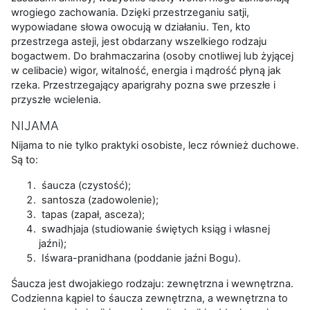
wrogiego zachowania. Dzięki przestrzeganiu satji,
wypowiadane słowa owocują w działaniu. Ten, kto
przestrzega asteji, jest obdarzany wszelkiego rodzaju
bogactwem. Do brahmaczarina (osoby cnotliwej lub żyjącej
w celibacie) wigor, witalność, energia i mądrość płyną jak
rzeka. Przestrzegający aparigrahy pozna swe przeszłe i
przyszłe wcielenia.
NIJAMA
Nijama to nie tylko praktyki osobiste, lecz również duchowe.
Są to:
śaucza (czystość);
santosza (zadowolenie);
tapas (zapał, asceza);
swadhjaja (studiowanie świętych ksiąg i własnej
jaźni);
Iśwara-pranidhana (poddanie jaźni Bogu).
Śaucza jest dwojakiego rodzaju: zewnętrzna i wewnętrzna.
Codzienna kąpiel to śaucza zewnętrzna, a wewnętrzna to