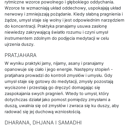
rytmiczne wzorce powolnego i głębokiego oddychania.
Wzorce te wzmacniają układ oddechowy, uspokajają układ
nerwowy i zmniejszają pożądanie. Kiedy słabną pragnienia i
żądze, umysł staje się wolny i jest odpowiednim narzędziem
do koncentracji. Praktyka pranajamy usuwa zasłonę
niewiedzy zakrywającą światło rozumu i czyni umysł
instrumentem zdolnym do podjęcia medytacji w celu
ujrzenia duszy.
PRATJAHARA
W wyniku praktyki jamy, nijamy, asany i pranajamy
opanowuje się ciało i jego energie. Następny stopień -
pratjahara prowadzi do kontroli zmysłów i umysłu. Gdy
umysł staje się gotowy do medytacji, zmysły pozostają
wyciszone i przestają go dręczyć domagając się
zaspokajania swych pragnień. Wtedy to umysł, który
dotychczas działał jako pomost pomiędzy zmysłami a
duszą, uwalnia się od zmysłów i zwraca się ku duszy, aby
radować się jej duchową wzniosłością.
DHARANA, DHJANA I SAMADHI