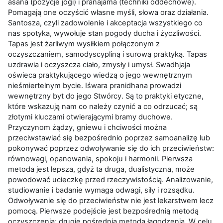
asana (pozycje jogi) i pranajama (techniki oddechowe).
Pomagają one oczyścić własne myśli, słowa oraz działania.
Santosza, czyli zadowolenie i akceptacja wszystkiego co
nas spotyka, wywołuje stan pogody ducha i życzliwości.
Tapas jest żarliwym wysiłkiem połączonym z
oczyszczaniem, samodyscypliną i surową praktyką. Tapas
uzdrawia i oczyszcza ciało, zmysły i umysł. Swadhjaja
oświeca praktykującego wiedzą o jego wewnętrznym
nieśmiertelnym bycie. Iśwara pranidhana prowadzi
wewnętrzny byt do jego Stwórcy. Są to praktyki etyczne,
które wskazują nam co należy czynić a co odrzucać; są
złotymi kluczami otwierającymi bramy duchowe.
Przyczynom żądzy, gniewu i chciwości można
przeciwstawiać się bezpośrednio poprzez samoanalizę lub
pokonywać poprzez odwoływanie się do ich przeciwieństw:
równowagi, opanowania, spokoju i harmonii. Pierwsza
metoda jest lepsza, gdyż ta druga, dualistyczna, może
powodować ucieczkę przed rzeczywistością. Analizowanie,
studiowanie i badanie wymaga odwagi, siły i rozsądku.
Odwoływanie się do przeciwieństw nie jest lekarstwem lecz
pomocą. Pierwsze podejście jest bezpośrednią metodą
oczyszczenia; drugie pośrednią metodą łagodzenia. W celu