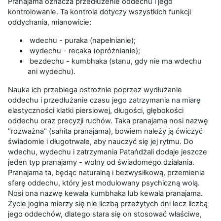
Pranajama oznacza przedłużenie oddechu i jego
kontrolowanie. Ta kontrola dotyczy wszystkich funkcji
oddychania, mianowicie:
wdechu - puraka (napełnianie);
wydechu - recaka (opróżnianie);
bezdechu - kumbhaka (stanu, gdy nie ma wdechu
ani wydechu).
Nauka ich przebiega ostrożnie poprzez wydłużanie
oddechu i przedłużanie czasu jego zatrzymania na miarę
elastyczności klatki piersiowej, długości, głębokości
oddechu oraz precyzji ruchów. Taka pranajama nosi nazwę
"rozważna" (sahita pranajama), bowiem należy ją ćwiczyć
świadomie i długotrwale, aby nauczyć się jej rytmu. Do
wdechu, wydechu i zatrzymania Patańdżali dodaje jeszcze
jeden typ pranajamy - wolny od świadomego działania.
Pranajama ta, będąc naturalną i bezwysiłkową, przemienia
sferę oddechu, który jest modulowany psychiczną wolą.
Nosi ona nazwę kewala kumbhaka lub kewala pranajama.
Życie jogina mierzy się nie liczbą przeżytych dni lecz liczbą
jego oddechów, dlatego stara się on stosować właściwe,