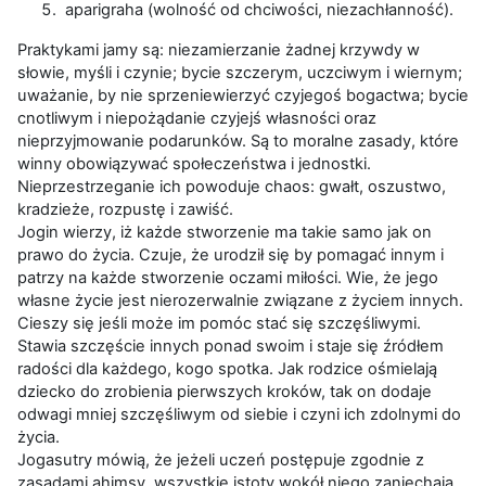
aparigraha (wolność od chciwości, niezachłanność).
Praktykami jamy są: niezamierzanie żadnej krzywdy w
słowie, myśli i czynie; bycie szczerym, uczciwym i wiernym;
uważanie, by nie sprzeniewierzyć czyjegoś bogactwa; bycie
cnotliwym i niepożądanie czyjejś własności oraz
nieprzyjmowanie podarunków. Są to moralne zasady, które
winny obowiązywać społeczeństwa i jednostki.
Nieprzestrzeganie ich powoduje chaos: gwałt, oszustwo,
kradzieże, rozpustę i zawiść.
Jogin wierzy, iż każde stworzenie ma takie samo jak on
prawo do życia. Czuje, że urodził się by pomagać innym i
patrzy na każde stworzenie oczami miłości. Wie, że jego
własne życie jest nierozerwalnie związane z życiem innych.
Cieszy się jeśli może im pomóc stać się szczęśliwymi.
Stawia szczęście innych ponad swoim i staje się źródłem
radości dla każdego, kogo spotka. Jak rodzice ośmielają
dziecko do zrobienia pierwszych kroków, tak on dodaje
odwagi mniej szczęśliwym od siebie i czyni ich zdolnymi do
życia.
Jogasutry mówią, że jeżeli uczeń postępuje zgodnie z
zasadami ahimsy, wszystkie istoty wokół niego zaniechają