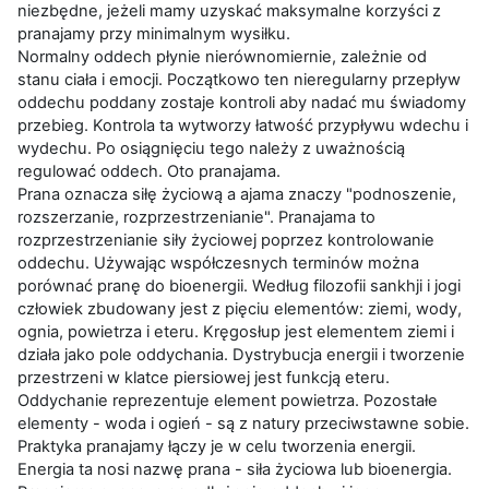
niezbędne, jeżeli mamy uzyskać maksymalne korzyści z
pranajamy przy minimalnym wysiłku.
Normalny oddech płynie nierównomiernie, zależnie od
stanu ciała i emocji. Początkowo ten nieregularny przepływ
oddechu poddany zostaje kontroli aby nadać mu świadomy
przebieg. Kontrola ta wytworzy łatwość przypływu wdechu i
wydechu. Po osiągnięciu tego należy z uważnością
regulować oddech. Oto pranajama.
Prana oznacza siłę życiową a ajama znaczy "podnoszenie,
rozszerzanie, rozprzestrzenianie". Pranajama to
rozprzestrzenianie siły życiowej poprzez kontrolowanie
oddechu. Używając współczesnych terminów można
porównać pranę do bioenergii. Według filozofii sankhji i jogi
człowiek zbudowany jest z pięciu elementów: ziemi, wody,
ognia, powietrza i eteru. Kręgosłup jest elementem ziemi i
działa jako pole oddychania. Dystrybucja energii i tworzenie
przestrzeni w klatce piersiowej jest funkcją eteru.
Oddychanie reprezentuje element powietrza. Pozostałe
elementy - woda i ogień - są z natury przeciwstawne sobie.
Praktyka pranajamy łączy je w celu tworzenia energii.
Energia ta nosi nazwę prana - siła życiowa lub bioenergia.